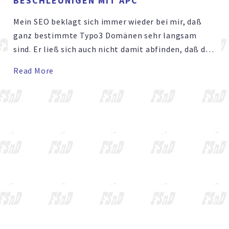
BESCHLEUNIGEN MIT APC
Mein SEO beklagt sich immer wieder bei mir, daß
ganz bestimmte Typo3 Domänen sehr langsam
sind. Er ließ sich auch nicht damit abfinden, daß die
auf einem alten Server liegen, der einfach an seine
Read More
Leistungsgrenzen stößt. Ich bin also hergegangen
und habe mir die Domäne mal vorgenommen.
Natürlich habe ich …