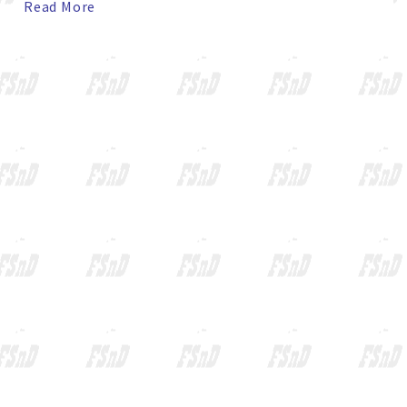
alle gelöscht hatte.
Read More