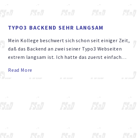
TYPO3 BACKEND SEHR LANGSAM
Mein Kollege beschwert sich schon seit einiger Zeit,
daß das Backend an zwei seiner Typo3 Webseiten
extrem langsam ist. Ich hatte das zuerst einfach
auf einen langsamen Server geschoben und gesagt,
Read More
daß wir nichts machen können – Es sei denn irgend
jemand findet die Zeit die Domänen umzuziehen.
Trotzdem hatte …